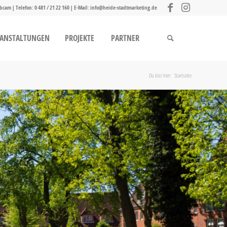
bcam
| Telefon:
0 481 / 21 22 160
| E-Mail:
info@heide-stadtmarketing.de
RANSTALTUNGEN
PROJEKTE
PARTNER
Du bist hier:
Startseite