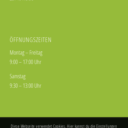
ÖFFNUNGSZEITEN
Montag – Freitag
9:00 – 17:00 Uhr
Samstag
9:30 – 13:00 Uhr
Diese Webseite verwendet Cookies. Hier kannst du die Einstellungen
© Copyright 2026 | Heide Stadtmarketing GmbH | Alle Rechte