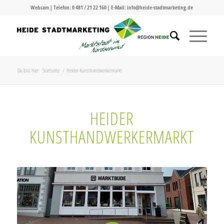
Webcam
| Telefon:
0 481 / 21 22 160
| E-Mail:
info@heide-stadtmarketing.de
Du bist hier:
Startseite
/
Heider Kunsthandwerkermarkt
HEIDER
KUNSTHANDWERKERMARKT