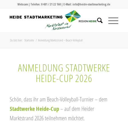
Webcam
| Telefon:
0 481 / 21 22 160
| E-Mail:
info@heide-stadtmarketing.de
Du bist hier:
Startseite
/
Anmeldung Marktstrand – Beach-Volleyball
ANMELDUNG STADTWERKE
HEIDE-CUP 2026
Schön, dass ihr am Beach-Volleyball-Turnier – dem
Stadtwerke Heide-Cup
– auf dem Heider
Marktstrand 2026 teilnehmen möchtet.