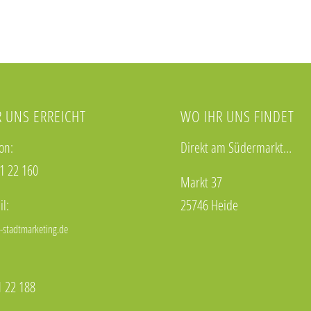
R UNS ERREICHT
WO IHR UNS FINDET
on:
Direkt am Südermarkt…
21 22 160
Markt 37
l:
25746 Heide
-stadtmarketing.de
1 22 188