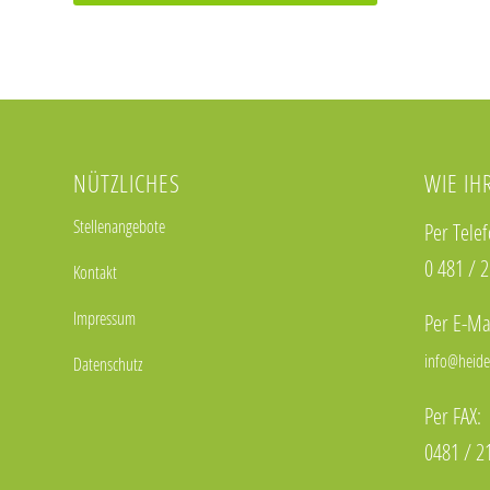
This
field
should
be
NÜTZLICHES
WIE IH
left
blank
Stellenangebote
Per Telef
0 481 / 
Kontakt
Impressum
Per E-Mai
info@heide
Datenschutz
Per FAX:
0481 / 2