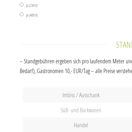
Ja (230 V)
Ja (400 V)
STA
– Standgebühren ergeben sich pro laufendem Meter und p
Bedarf), Gastronomen 10,- EUR/Tag – alle Preise versteh
Imbiss / Ausschank
Süß- und Backwaren
Handel