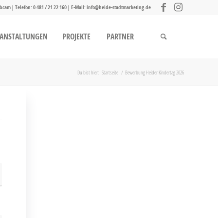
bcam
| Telefon:
0 481 / 21 22 160
| E-Mail:
info@heide-stadtmarketing.de
RANSTALTUNGEN
PROJEKTE
PARTNER
Du bist hier:
Startseite
/
Bewerbung Heider Kindertag 2026